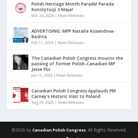
Polish Heritage Month Parade! Parada
Konstytucji 3 Maja!
Mar 24, 2026
|
News Releases
ADVERTISING: MPP Natalia Kusendova-
Bashta
Feb 11, 2026
|
News Releases
The Canadian Polish Congress mourns the
passing of former Polish-Canadian MP
Jesse Flis
Jan 13, 2026
|
News Releases
Canadian Polish Congress Applauds PM
Carney’s Historic Visit to Poland
Aug 25, 2025
|
News Releases
©2026 by
. All Rights Reserved.
Canadian Polish Congress