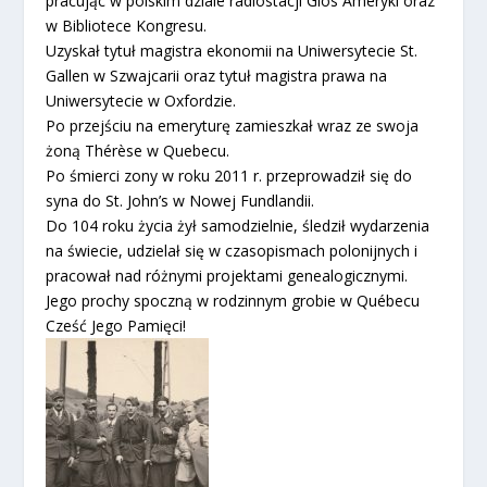
pracując w polskim dziale radiostacji Glos Ameryki oraz
w Bibliotece Kongresu.
Uzyskał tytuł magistra ekonomii na Uniwersytecie St.
Gallen w Szwajcarii oraz tytuł magistra prawa na
Uniwersytecie w Oxfordzie.
Po przejściu na emeryturę zamieszkał wraz ze swoja
żoną Thérèse w Quebecu.
Po śmierci zony w roku 2011 r. przeprowadził się do
syna do St. John’s w Nowej Fundlandii.
Do 104 roku życia żył samodzielnie, śledził wydarzenia
na świecie, udzielał się w czasopismach polonijnych i
pracował nad różnymi projektami genealogicznymi.
Jego prochy spoczną w rodzinnym grobie w Québecu
Cześć Jego Pamięci!